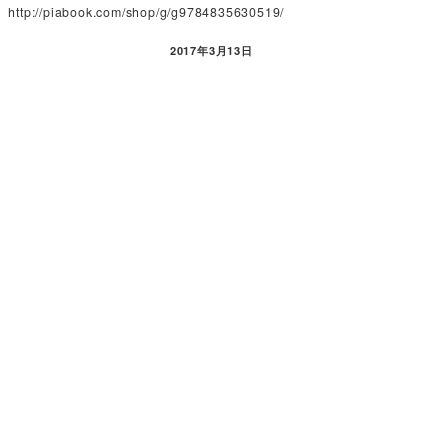
http://piabook.com/shop/g/g9784835630519/
2017年3月13日