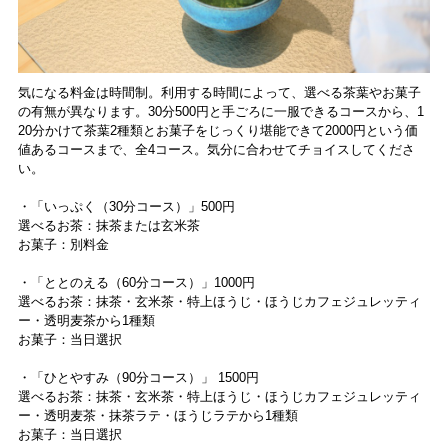
気になる料金は時間制。利用する時間によって、選べる茶葉やお菓子
の有無が異なります。30分500円と手ごろに一服できるコースから、1
20分かけて茶葉2種類とお菓子をじっくり堪能できて2000円という価
値あるコースまで、全4コース。気分に合わせてチョイスしてくださ
い。
・「いっぷく（30分コース）」500円
選べるお茶：抹茶または玄米茶
お菓子：別料金
・「ととのえる（60分コース）」1000円
選べるお茶：抹茶・玄米茶・特上ほうじ・ほうじカフェジュレッティ
ー・透明麦茶から1種類
お菓子：当日選択
・「ひとやすみ（90分コース）」 1500円
選べるお茶：抹茶・玄米茶・特上ほうじ・ほうじカフェジュレッティ
ー・透明麦茶・抹茶ラテ・ほうじラテから1種類
お菓子：当日選択