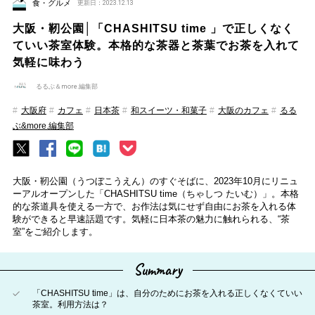
食・グルメ
更新日：2023.12.13
大阪・靭公園│「CHASHITSU time 」で正しくなく
ていい茶室体験。本格的な茶器と茶葉でお茶を入れて
気軽に味わう
るるぶ＆more.編集部
大阪府
カフェ
日本茶
和スイーツ・和菓子
大阪のカフェ
るる
ぶ&more.編集部
大阪・靭公園（うつぼこうえん）のすぐそばに、2023年10月にリニュ
ーアルオープンした「CHASHITSU time（ちゃしつ たいむ）」。本格
的な茶道具を使える一方で、お作法は気にせず自由にお茶を入れる体
験ができると早速話題です。気軽に日本茶の魅力に触れられる、“茶
室”をご紹介します。
Summary
「CHASHITSU time」は、自分のためにお茶を入れる正しくなくていい
茶室。利用方法は？