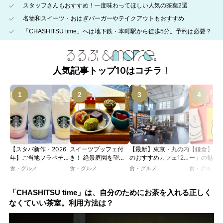
スタッフさんもおすすめ！一度味わってほしい人気の茶葉2選
名物和スイーツ・おはぎバーガーやテイクアウトもおすすめ
「CHASHITSU time」へは地下鉄・本町駅から徒歩5分。予約は必要？
人気記事トップ10はコチラ！
【スタバ新作・2026
スイーツブッフェ付
【最新】東京・丸の内
【鎌倉】「
年】ご当地フラペチー
き！ 絶景庭園を望む
のおすすめカフェ12
ー」の魅力
ノが新登場！ 地域と
ホテルレストランで味
選｜ひとりでゆったり
説！ 定番商
食・グルメ
食・グルメ
食・グルメ
食・グルメ
未来を育むプロジェク
わう「彩り膳」【ミス
楽しめるおしゃれカフ
定グッズま
ト「STARBUCKS
ター黒猫の東京スイー
ェから、テラス席のあ
JIMOTO
ツトレンドVol.105】
るカフェ、優雅なホテ
「CHASHITSU time」は、自分のためにお茶を入れる正しく
PROGRAM」が青
ルラウンジまで！
なくていい茶室。利用方法は？
森・群馬・沖縄で始
動。6種類を飲んで実