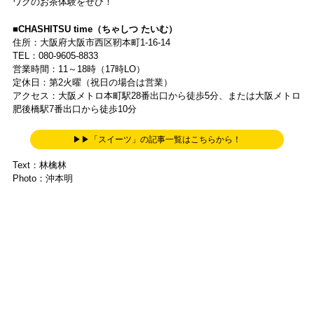
ワクのお茶体験をぜひ！
■CHASHITSU time（ちゃしつ たいむ）
住所：大阪府大阪市西区靭本町1-16-14
TEL：080-9605-8833
営業時間：11～18時（17時LO）
定休日：第2火曜（祝日の場合は営業）
アクセス：大阪メトロ本町駅28番出口から徒歩5分、または大阪メトロ
肥後橋駅7番出口から徒歩10分
▶▶「スイーツ」の記事一覧はこちらから！
Text：林檎林
Photo：沖本明
●店舗・施設の休みは原則として年末年始・お盆休み・ゴールデンウィ
ーク・臨時休業を省略しています。
●掲載の内容は取材時点の情報に基づきます。内容の変更が発生する場
合がありますので、ご利用の際は事前にご確認ください。
この記事をクリップする