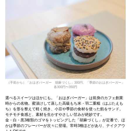
（手前から）「おはぎバーガー 胡麻づくし」300円、「季節のおはぎバーガー」
各300円〜350円
選べるスイーツはほかにも。「おはぎバーガー」は前身のカフェ創業
時からの名物。蜜漬けして蒸した高級もち米・羽二重糯（はぶたえも
ち）を形を整えて軽く焼き、小豆や季節の食材を使った餡をサンド。
モチモチ食感と、素材を生かすやさしい甘みが絶妙です。
金・白・黒3種類のゴマをトッピングした「胡麻づくし」が定番で、ほ
かは季節のフレーバーが次々に登場。常時3種ほどがあり、テイクアウ