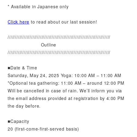
* Available in Japanese only
Click here
to read about our last session!
//////////////////////////////////////////////////////////////////////
Outline
//////////////////////////////////////////////////////////////////////
■Date & Time
Saturday, May 24, 2025 Yoga: 10:00 AM – 11:00 AM
*Optional tea gathering: 11:00 AM – around 12:00 PM
Will be cancelled in case of rain. We’ll inform you via
the email address provided at registration by 4:00 PM
the day before.
■Capacity
20 (first-come-first-served basis)