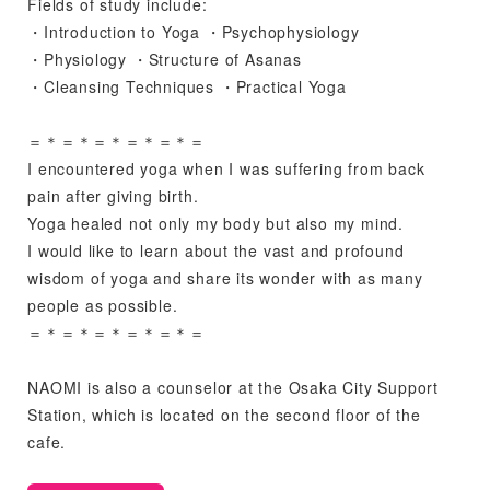
Fields of study include:
・Introduction to Yoga ・Psychophysiology
・Physiology ・Structure of Asanas
・Cleansing Techniques ・Practical Yoga
＝＊＝＊＝＊＝＊＝＊＝
I encountered yoga when I was suffering from back
pain after giving birth.
Yoga healed not only my body but also my mind.
I would like to learn about the vast and profound
wisdom of yoga and share its wonder with as many
people as possible.
＝＊＝＊＝＊＝＊＝＊＝
NAOMI is also a counselor at the Osaka City Support
Station, which is located on the second floor of the
cafe.