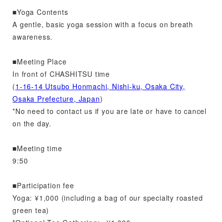
■Yoga Contents
A gentle, basic yoga session with a focus on breath
awareness.
■Meeting Place
In front of CHASHITSU time
(
1-16-14 Utsubo Honmachi, Nishi-ku, Osaka City,
Osaka Prefecture, Japan
)
*No need to contact us if you are late or have to cancel
on the day.
■Meeting time
9:50
■Participation fee
Yoga: ¥1,000 (including a bag of our specialty roasted
green tea)