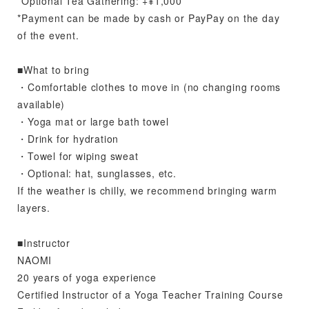
*Optional Tea Gathering: +¥1,000
*Payment can be made by cash or PayPay on the day
of the event.
■What to bring
・Comfortable clothes to move in (no changing rooms
available)
・Yoga mat or large bath towel
・Drink for hydration
・Towel for wiping sweat
・Optional: hat, sunglasses, etc.
If the weather is chilly, we recommend bringing warm
layers.
■Instructor
NAOMI
20 years of yoga experience
Certified Instructor of a Yoga Teacher Training Course