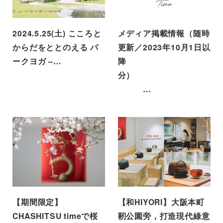
2024.5.25(土) こころと
メディア掲載情報（随時
からだをととのえる パ
更新／2023年10月1日以
ークヨガ –…
降
分）
…
【期間限定】
【和HIYORI】大阪本町
CHASHITSU timeで桜
靭公園旁，打造現代綠意